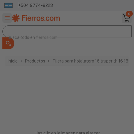
+504 9774-9223
0
Buscar productos
Busca todo en
Busca todo en
fierros.com
Inicio
Productos
Tijera para hojalatero 16 truper th 16 1852
Haz clic en la imagen para alargar