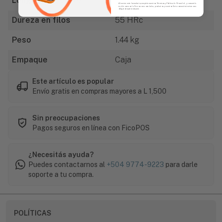
Longitud de corte
2 1/3" (60mm)
Al enviar este formulario, aceptás nuestros Términos y Política de Privacidad, y consentís
recibir correos de Fierros con novedades, productos y eventos. Este consentimiento no es
obligatorio para comprar.
Dureza en filos
55 HRc
Peso
1.44 kg
Empaque
Caja
Este artículo es popular
Envío gratis en compras mayores a L 1,500
Sin preocupaciones
Pagos seguros en línea con FicoPOS
¿Necesitás ayuda?
Puedes contactarnos al
+504 9774-9223
para darle
soporte a tu compra.
POLÍTICAS