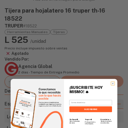
Tijera para hojalatero 16 truper th-16
18522
TRUPER
#18522
Herramientas Manuales
Tijeras
L 525
/unidad
Precio incluye impuesto sobre ventas
Agotado
Vendido Por:
Agencia Global
2 días - Tiempo de Entrega Promedio
Agregar al carrito
¡SUSCRIBITE HOY
Descripción
MISMO!
🔥
Email
Especificaciones
SUSCRIBIRME
Longitud total
16" (406mm)
Sin Spam 🚫
Novedades
📣
Seguro 🔒
Solo contenido
Serás el primero
Protegemos tu
de valor.
en enterarte.
información.