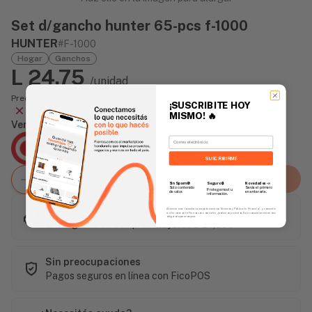
Set d/gancho hunter 65-pcs f-1000
HUNTER
#F-1000
Hogar
Ganchos
L 24.75
/unidad
Precio incluye impuesto sobre ventas
¡SUSCRIBITE HOY
Agotado
MISMO!
🔥
Vendido Por:
Email
Agencia Global
2 días - Tiempo de Entrega Promedio
SUSCRIBIRME
Agregar al carrito
Sin Spam 🚫
Novedades
📣
Seguro 🔒
Solo contenido
Serás el primero
Protegemos tu
de valor.
en enterarte.
información.
Este artículo es popular
Al enviar este formulario, aceptás nuestros Términos y Política de Privacidad, y consentís
recibir correos de Fierros con novedades, productos y eventos. Este consentimiento no es
obligatorio para comprar.
Envío gratis en compras mayores a L 1,500
Sin preocupaciones
Pagos seguros en línea con FicoPOS