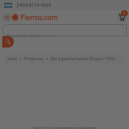
+504 9774-9223
0
Buscar productos
Busca todo en
Busca todo en
fierros.com
Inicio
Productos
Set d gancho hunter 65 pcs f 1000
Haz clic en la imagen para alargar