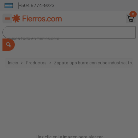
+504 9774-9223
0
Buscar productos
Busca todo en
Busca todo en
fierros.com
Inicio
Productos
Zapato tipo burro con cubo industrial tru
Haz clic en la imagen para alargar