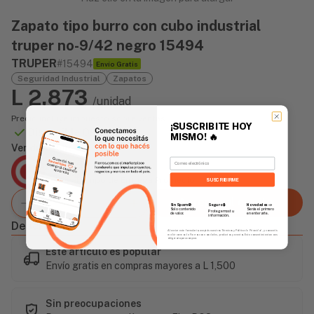
Zapato tipo burro con cubo industrial
truper no-9/42 negro 15494
TRUPER
#15494
Envío Gratis
Seguridad Industrial
Zapatos
L 2,873
/unidad
Precio incluye impuesto sobre ventas
¡SUSCRIBITE HOY
Disponible Online
MISMO!
🔥
Vendido Por:
Email
Agencia Global
2 días - Tiempo de Entrega Promedio
SUSCRIBIRME
Agregar al carrito
Sin Spam 🚫
Novedades
📣
Seguro 🔒
Solo contenido
Serás el primero
Protegemos tu
de valor.
en enterarte.
información.
Descripción
Al enviar este formulario, aceptás nuestros Términos y Política de Privacidad, y consentís
recibir correos de Fierros con novedades, productos y eventos. Este consentimiento no es
obligatorio para comprar.
Este artículo es popular
Envío gratis en compras mayores a L 1,500
Sin preocupaciones