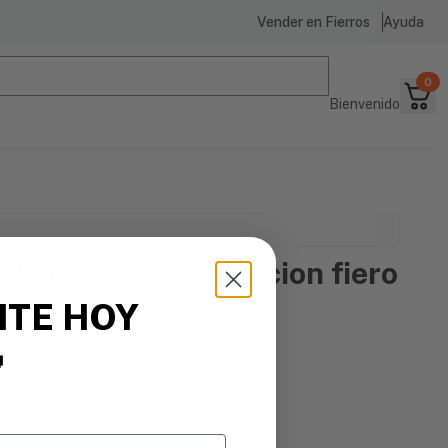
Vender en Fierros
Ayuda
0
Bienvenido
 3/16"x1m para fijacion fiero
ITE HOY

s