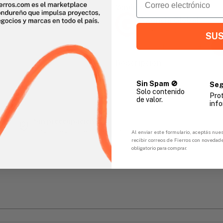
Vendido Por:
Agencia Global
2 días - Tiempo de Entrega 
SUS
Descripción
Sin Spam 🚫
Seg
Solo contenido
Pro
de valor.
gar
info
Sin preocupaciones
Pagos seguros en línea con FicoPOS
Al enviar este formulario, aceptás nues
recibir correos de Fierros con novedad
obligatorio para comprar.