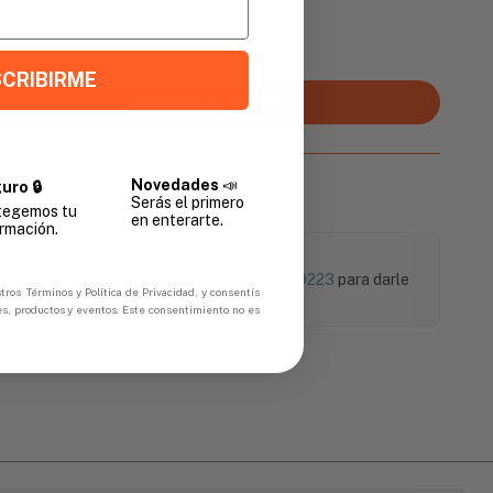
Promedio
CRIBIRME
Agregar al carrito
Novedades
📣
uro 🔒
Serás el primero
tegemos tu
en enterarte.
rmación.
¿Necesitás ayuda?
Puedes contactarnos al
+504 9774-9223
para darle
tros Términos y Política de Privacidad, y consentís
soporte a tu compra.
es, productos y eventos. Este consentimiento no es