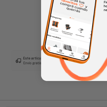
Haz clic en la imagen para alar
Este artículo es popular
Envío gratis en compras mayores a L 1,500