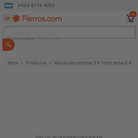
+504 9774-9223
0
Buscar productos
Busca todo en
Busca todo en
fierros.com
Inicio
Productos
Valvula pie cisterna 3 4 foset picha 3 4 
Haz clic en la imagen para alargar