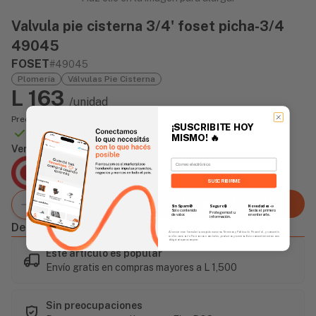
Valvula pie cisterna 3/4' foset picha-3/4
49045
FOSET
#49045
Plomería
Válvulas Pie Cisterna
L 163
/unidad
Precio incluye impuesto sobre ventas
¡SUSCRIBITE HOY
Disponible Online
MISMO!
🔥
Vendido Por:
Email
Agencia Global
2 días - Tiempo de Entrega Promedio
SUSCRIBIRME
Agregar al carrito
Sin Spam 🚫
Novedades
📣
Seguro 🔒
Solo contenido
Serás el primero
Protegemos tu
de valor.
en enterarte.
información.
Descripción
Al enviar este formulario, aceptás nuestros Términos y Política de Privacidad, y consentís
recibir correos de Fierros con novedades, productos y eventos. Este consentimiento no es
obligatorio para comprar.
Este artículo es popular
Envío gratis en compras mayores a L 1,500
Sin preocupaciones