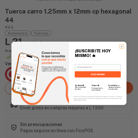
Tuerca carro 1.25mm x 12mm cp hexagonal
44
#44
Automotriz
Tuercas
L 31
/unidad
¡SUSCRIBITE HOY
Precio incluye impuesto sobre ventas
MISMO!
🔥
Disponible Online
Vendido Por:
Email
Agencia Global
SUSCRIBIRME
2 días - Tiempo de Entrega Promedio
Sin Spam 🚫
Novedades
📣
Seguro 🔒
Agregar al carrito
Solo contenido
Serás el primero
Protegemos tu
de valor.
en enterarte.
información.
Al enviar este formulario, aceptás nuestros Términos y Política de Privacidad, y consentís
recibir correos de Fierros con novedades, productos y eventos. Este consentimiento no es
Este artículo es popular
obligatorio para comprar.
Envío gratis en compras mayores a L 1,500
Sin preocupaciones
Pagos seguros en línea con FicoPOS