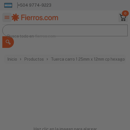
+504 9774-9223
0
Buscar productos
Busca todo en
Busca todo en
fierros.com
Inicio
Productos
Tuerca carro 1 25mm x 12mm cp hexagona
Haz clic en la imagen para alargar