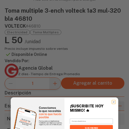
Toma multiple 3-ench volteck 1a3 mul-320
bla 46810
VOLTECK
#46810
Electricidad
Toma Multiples
L 50
/unidad
Precio incluye impuesto sobre ventas
Disponible Online
Vendido Por:
Agencia Global
2 días - Tiempo de Entrega Promedio
Agregar al carrito
Descripción
Especificaciones
¡SUSCRIBITE HOY
MISMO!
🔥
Número de entradas
3
Email
SUSCRIBIRME