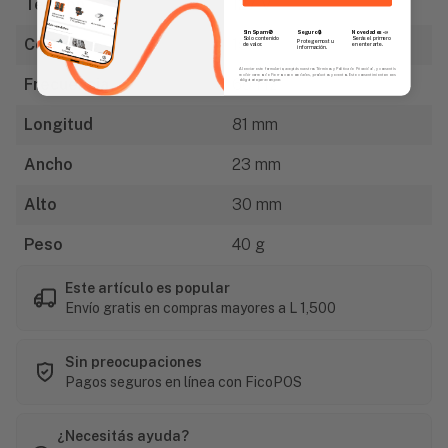
Tensión
127 V
Sin Spam 🚫
Novedades
📣
Seguro 🔒
Solo contenido
Serás el primero
Corriente
15 A
Protegemos tu
de valor.
en enterarte.
información.
Al enviar este formulario, aceptás nuestros Términos y Política de Privacidad, y consentís
recibir correos de Fierros con novedades, productos y eventos. Este consentimiento no es
Frecuencia
60 Hz
obligatorio para comprar.
Longitud
81 mm
Ancho
23 mm
Alto
30 mm
Peso
40 g
Este artículo es popular
Envío gratis en compras mayores a L 1,500
Sin preocupaciones
Pagos seguros en línea con FicoPOS
¿Necesitás ayuda?