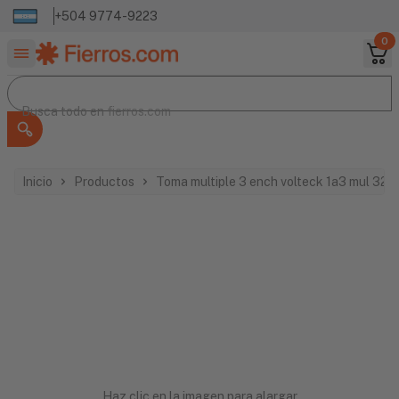
+504 9774-9223
0
Buscar productos
Busca todo en
Busca todo en
fierros.com
Inicio
Productos
Toma multiple 3 ench volteck 1a3 mul 320
Haz clic en la imagen para alargar