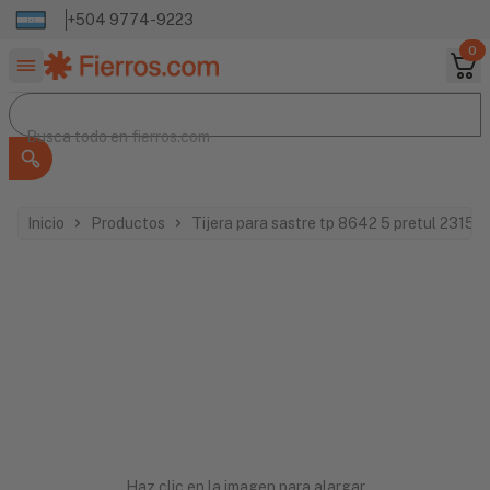
+504 9774-9223
0
Buscar productos
Busca todo en
Busca todo en
fierros.com
Inicio
Productos
Tijera para sastre tp 8642 5 pretul 23152
Haz clic en la imagen para alargar