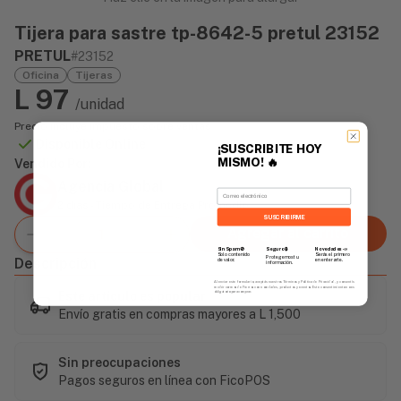
Tijera para sastre tp-8642-5 pretul 23152
PRETUL
#23152
Oficina
Tijeras
L 97
/unidad
Precio incluye impuesto sobre ventas
Disponible Online
¡SUSCRIBITE HOY
MISMO!
🔥
Vendido Por:
Agencia Global
Email
2 días - Tiempo de Entrega Promedio
SUSCRIBIRME
Agregar al carrito
Sin Spam 🚫
Novedades
📣
Seguro 🔒
Solo contenido
Serás el primero
Protegemos tu
Descripción
de valor.
en enterarte.
información.
Al enviar este formulario, aceptás nuestros Términos y Política de Privacidad, y consentís
recibir correos de Fierros con novedades, productos y eventos. Este consentimiento no es
Este artículo es popular
obligatorio para comprar.
Envío gratis en compras mayores a L 1,500
Sin preocupaciones
Pagos seguros en línea con FicoPOS