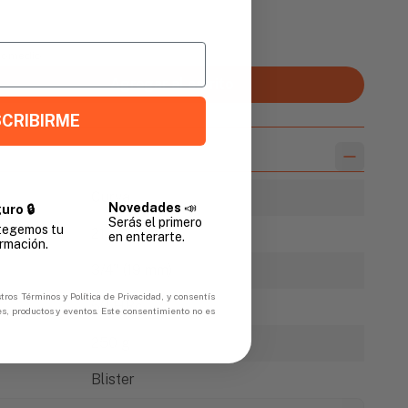
Promedio
Agregar al carrito
CRIBIRME
Curva
Novedades
📣
uro 🔒
Serás el primero
tegemos tu
21 cm
en enterarte.
rmación.
3/4" (19 mm)
tros Términos y Política de Privacidad, y consentís
50 HRc
es, productos y eventos. Este consentimiento no es
250 g
Blister