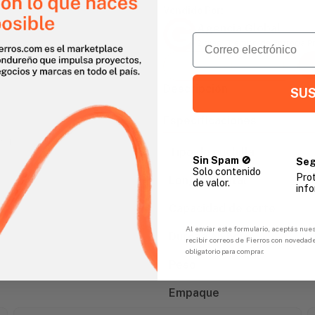
Vendido Por:
Agencia Global
Email
2 días - Tiempo de Entrega 
Descripción
SUS
Especificaciones
gar
Tipo de cuchilla
Sin Spam 🚫
Seg
Solo contenido
Pro
Longitud total
de valor.
info
Capacidad de corte
Al enviar este formulario, aceptás nues
Dureza en hojas
recibir correos de Fierros con novedad
obligatorio para comprar.
Peso
Empaque