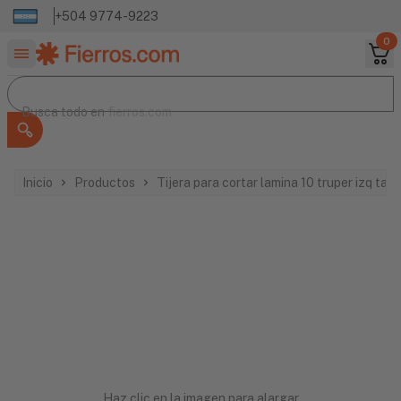
+504 9774-9223
0
Buscar productos
Busca todo en
Busca todo en
fierros.com
Inicio
Productos
Tijera para cortar lamina 10 truper izq tav
Haz clic en la imagen para alargar