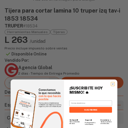
Tijera para cortar lamina 10 truper izq tav-i
1853 18534
TRUPER
#18534
Herramientas Manuales
Tijeras
L 263
/unidad
Precio incluye impuesto sobre ventas
Disponible Online
Vendido Por:
Agencia Global
2 días - Tiempo de Entrega Promedio
Agregar al carrito
¡SUSCRIBITE HOY
Descripción
MISMO!
🔥
Email
Especificaciones
SUSCRIBIRME
Corte
Izquierdo
Sin Spam 🚫
Novedades
📣
Seguro 🔒
Solo contenido
Serás el primero
Protegemos tu
de valor.
en enterarte.
información.