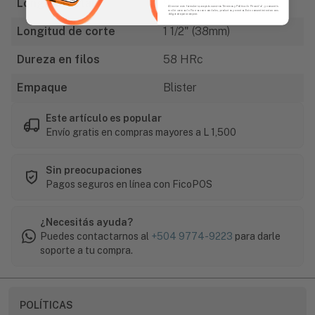
Longitud total
9 5/8" (244mm)
Al enviar este formulario, aceptás nuestros Términos y Política de Privacidad, y consentís
recibir correos de Fierros con novedades, productos y eventos. Este consentimiento no es
obligatorio para comprar.
Longitud de corte
1 1/2" (38mm)
Dureza en filos
58 HRc
Empaque
Blister
Este artículo es popular
Envío gratis en compras mayores a L 1,500
Sin preocupaciones
Pagos seguros en línea con FicoPOS
¿Necesitás ayuda?
Puedes contactarnos al
+504 9774-9223
para darle
soporte a tu compra.
POLÍTICAS