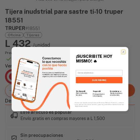
Tijera inudstrial para sastre ti-10 truper
18551
TRUPER
#18551
Oficina
Tijeras
L 432
/unidad
Precio incluye impuesto sobre ventas
¡SUSCRIBITE HOY
Disponible Online
MISMO!
🔥
Vendido Por:
Email
Agencia Global
2 días - Tiempo de Entrega Promedio
SUSCRIBIRME
Agregar al carrito
Sin Spam 🚫
Novedades
📣
Seguro 🔒
Solo contenido
Serás el primero
Protegemos tu
de valor.
en enterarte.
información.
Descripción
Al enviar este formulario, aceptás nuestros Términos y Política de Privacidad, y consentís
recibir correos de Fierros con novedades, productos y eventos. Este consentimiento no es
obligatorio para comprar.
Este artículo es popular
Envío gratis en compras mayores a L 1,500
Sin preocupaciones