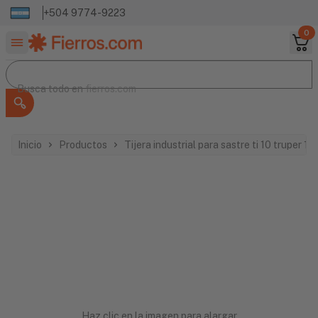
+504 9774-9223
0
Buscar productos
Busca todo en
Busca todo en
fierros.com
Inicio
Productos
Tijera industrial para sastre ti 10 truper 1
Haz clic en la imagen para alargar