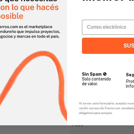
Vendido Por:
Agencia Global
2 días - Tiempo de Entrega 
Email
Descripción
SUS
Especificaciones
gar
Entrada
Sin Spam 🚫
Seg
Tipo
Solo contenido
Pro
de valor.
info
Presión de trabajo
Diámetro
Al enviar este formulario, aceptás nues
recibir correos de Fierros con novedad
Longitud
obligatorio para comprar.
Peso