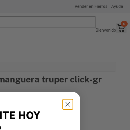
Vender en Fierros
Ayuda
0
Bienvenido
manguera truper click-gr
ITE HOY
s
