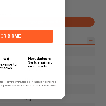
Promedio
Agregar al carrito
CRIBIRME
3/4" (19mm)
Novedades
📣
uro 🔒
Macho
Serás el primero
tegemos tu
en enterarte.
rmación.
40 - 50 PSI
34 mm
tros Términos y Política de Privacidad, y consentís
es, productos y eventos. Este consentimiento no es
66 mm
27 g