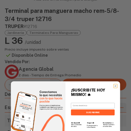
Terminal para manguera macho rem-5/8-
3/4 truper 12716
TRUPER
#12716
Jardinería
Terminales Para Mangueras
L 36
/unidad
Precio incluye impuesto sobre ventas
Disponible Online
Vendido Por:
Agencia Global
2 días - Tiempo de Entrega Promedio
Agregar al carrito
¡SUSCRIBITE HOY
Descripción
MISMO!
🔥
Email
Especificaciones
SUSCRIBIRME
Tipo
Macho
Sin Spam 🚫
Novedades
📣
Seguro 🔒
Solo contenido
Serás el primero
Protegemos tu
de valor.
en enterarte.
información.