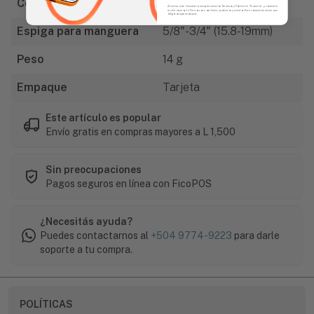
Conexión
3/4 - 11.5 NH
Al enviar este formulario, aceptás nuestros Términos y Política de Privacidad, y consentís
recibir correos de Fierros con novedades, productos y eventos. Este consentimiento no es
obligatorio para comprar.
Espiga para manguera
5/8"-3/4" (15.8-19mm)
Peso
14 g
Empaque
Tarjeta
Este artículo es popular
Envío gratis en compras mayores a L 1,500
Sin preocupaciones
Pagos seguros en línea con FicoPOS
¿Necesitás ayuda?
Puedes contactarnos al
+504 9774-9223
para darle
soporte a tu compra.
POLÍTICAS