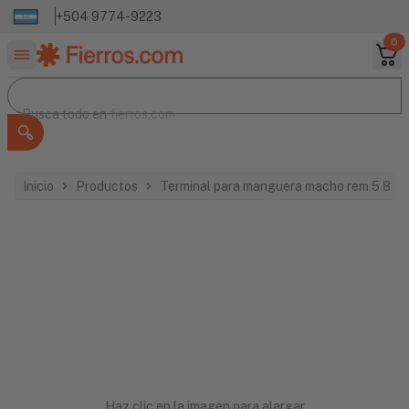
+504 9774-9223
0
Buscar productos
Busca todo en
Busca todo en
fierros.com
Inicio
Productos
Terminal para manguera macho rem 5 8 3 
Haz clic en la imagen para alargar