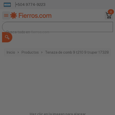
+504 9774-9223
0
Buscar productos
Busca todo en
Busca todo en
fierros.com
Inicio
Productos
Tenaza de comb 9 t210 9 truper 17328
Haz clic en la imagen para alargar