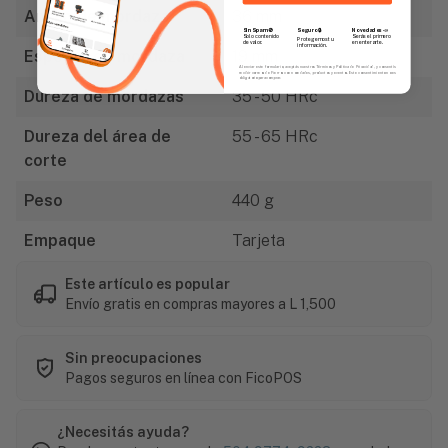
Ancho de mordaza
36 mm
Sin Spam 🚫
Novedades
📣
Seguro 🔒
Solo contenido
Serás el primero
Protegemos tu
de valor.
en enterarte.
información.
Espesor de mordaza
19 mm
Al enviar este formulario, aceptás nuestros Términos y Política de Privacidad, y consentís
recibir correos de Fierros con novedades, productos y eventos. Este consentimiento no es
obligatorio para comprar.
Dureza de mordazas
35 - 50 HRc
Dureza del área de
55 - 65 HRc
corte
Peso
440 g
Empaque
Tarjeta
Este artículo es popular
Envío gratis en compras mayores a L 1,500
Sin preocupaciones
Pagos seguros en línea con FicoPOS
¿Necesitás ayuda?