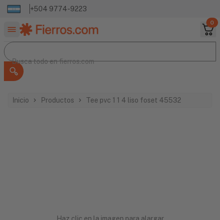
+504 9774-9223
0
Buscar productos
Busca todo en
Busca todo en
fierros.com
Inicio
Productos
Tee pvc 1 1 4 liso foset 45532
Haz clic en la imagen para alargar