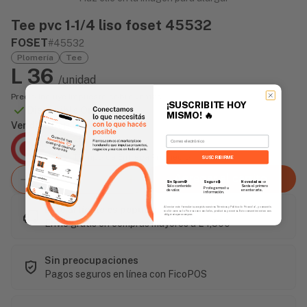
Tee pvc 1-1/4 liso foset 45532
FOSET
#45532
Plomería
Tee
L 36
/unidad
Precio incluye impuesto sobre ventas
¡SUSCRIBITE HOY
Disponible Online
MISMO!
🔥
Vendido Por:
Email
Agencia Global
2 días - Tiempo de Entrega Promedio
SUSCRIBIRME
Agregar al carrito
Sin Spam 🚫
Novedades
📣
Seguro 🔒
Solo contenido
Serás el primero
Protegemos tu
de valor.
en enterarte.
información.
Este artículo es popular
Al enviar este formulario, aceptás nuestros Términos y Política de Privacidad, y consentís
recibir correos de Fierros con novedades, productos y eventos. Este consentimiento no es
obligatorio para comprar.
Envío gratis en compras mayores a L 1,500
Sin preocupaciones
Pagos seguros en línea con FicoPOS