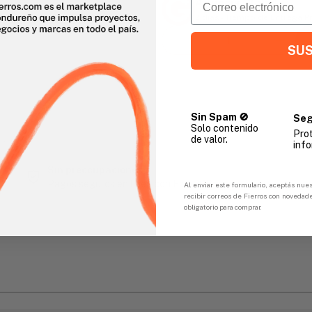
Agencia Global
2 días - Tiempo de Entrega 
SUS
Sin Spam 🚫
Seg
Solo contenido
Pro
de valor.
gar
info
Sin preocupaciones
Pagos seguros en línea con FicoPOS
Al enviar este formulario, aceptás nues
recibir correos de Fierros con novedad
obligatorio para comprar.