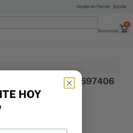
Vender en Fierros
Ayuda
0
Bienvenido
ta de 1/4 de galon 2697406
ITE HOY

s