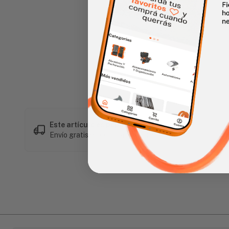
Haz clic en la imagen para alar
Este artículo es popular
Envío gratis en compras mayores a L 1,500