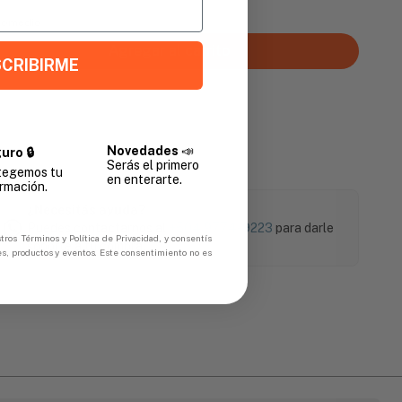
Promedio
Agregar al carrito
CRIBIRME
Novedades
📣
uro 🔒
Serás el primero
tegemos tu
en enterarte.
rmación.
¿Necesitás ayuda?
Puedes contactarnos al
+504 9774-9223
para darle
tros Términos y Política de Privacidad, y consentís
soporte a tu compra.
es, productos y eventos. Este consentimiento no es