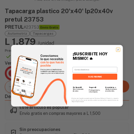
Tapacarga plastico 20'x40' lp20x40v
pretul 23753
PRETUL
#23753
Envío Gratis
Automotriz
Tapacargas
L 1,879
/unidad
Precio incluye impuesto sobre ventas
¡SUSCRIBITE HOY
Disponible Online
MISMO!
🔥
Vendido Por:
Email
Agencia Global
2 días - Tiempo de Entrega Promedio
SUSCRIBIRME
Agregar al carrito
Sin Spam 🚫
Novedades
📣
Seguro 🔒
Solo contenido
Serás el primero
Protegemos tu
de valor.
en enterarte.
información.
Descripción
Al enviar este formulario, aceptás nuestros Términos y Política de Privacidad, y consentís
recibir correos de Fierros con novedades, productos y eventos. Este consentimiento no es
obligatorio para comprar.
Este artículo es popular
Envío gratis en compras mayores a L 1,500
Sin preocupaciones