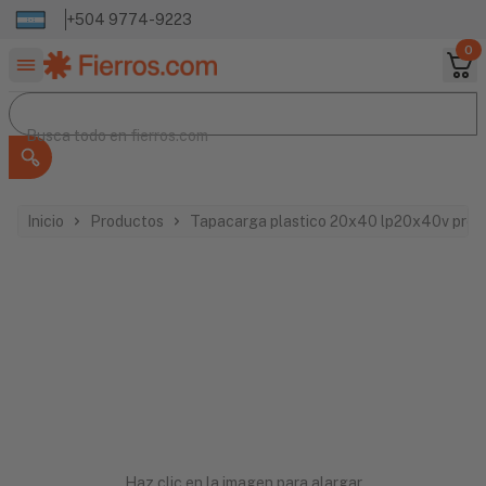
+504 9774-9223
0
Buscar productos
Busca todo en
Busca todo en
fierros.com
Inicio
Productos
Tapacarga plastico 20x40 lp20x40v pret
Haz clic en la imagen para alargar