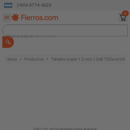
+504 9774-9223
0
Buscar productos
Busca todo en
Busca todo en
fierros.com
Inicio
Productos
Taladro truper 1 2 roto 1 2a8 750w profes
Haz clic en la imagen para alargar