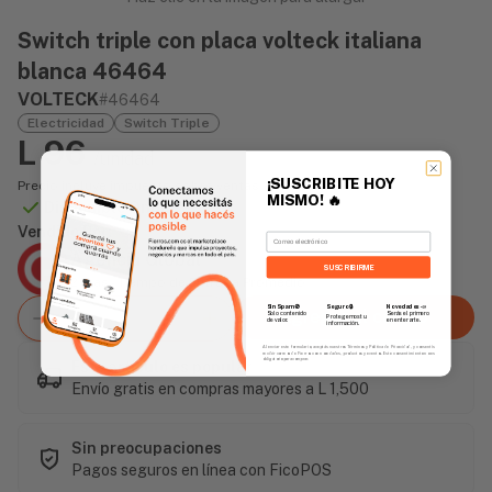
Switch triple con placa volteck italiana
blanca 46464
VOLTECK
#46464
Electricidad
Switch Triple
L 96
/unidad
¡SUSCRIBITE HOY
Precio incluye impuesto sobre ventas
MISMO!
🔥
Disponible Online
Vendido Por:
Email
Agencia Global
SUSCRIBIRME
2 días - Tiempo de Entrega Promedio
Sin Spam 🚫
Novedades
📣
Seguro 🔒
Agregar al carrito
Solo contenido
Serás el primero
Protegemos tu
de valor.
en enterarte.
información.
Al enviar este formulario, aceptás nuestros Términos y Política de Privacidad, y consentís
recibir correos de Fierros con novedades, productos y eventos. Este consentimiento no es
obligatorio para comprar.
Este artículo es popular
Envío gratis en compras mayores a L 1,500
Sin preocupaciones
Pagos seguros en línea con FicoPOS