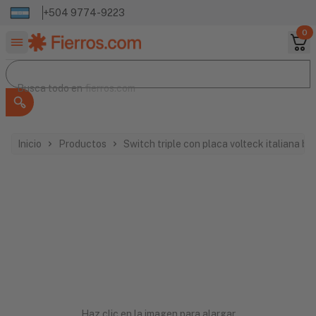
+504 9774-9223
0
Buscar productos
Busca todo en
Busca todo en
fierros.com
Inicio
Productos
Switch triple con placa volteck italiana 
Haz clic en la imagen para alargar