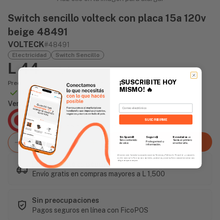
Switch sencillo volteck con placa 15a 120v
beige 48491
VOLTECK
#48491
Electricidad
Switch Sencillo
L 44
/unidad
¡SUSCRIBITE HOY
Precio incluye impuesto sobre ventas
MISMO!
🔥
Disponible Online
Vendido Por:
Email
Agencia Global
SUSCRIBIRME
2 días - Tiempo de Entrega Promedio
Sin Spam 🚫
Novedades
📣
Seguro 🔒
Agregar al carrito
Solo contenido
Serás el primero
Protegemos tu
de valor.
en enterarte.
información.
Al enviar este formulario, aceptás nuestros Términos y Política de Privacidad, y consentís
recibir correos de Fierros con novedades, productos y eventos. Este consentimiento no es
obligatorio para comprar.
Este artículo es popular
Envío gratis en compras mayores a L 1,500
Sin preocupaciones
Pagos seguros en línea con FicoPOS