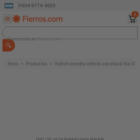
+504 9774-9223
0
Buscar productos
Busca todo en
Busca todo en
fierros.com
Inicio
Productos
Switch sencillo volteck con placa 15a 12
Haz clic en la imagen para alargar