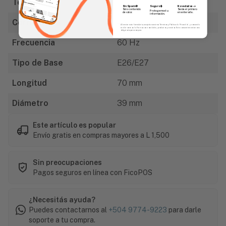
Tensión
125 V
Sin Spam 🚫
Novedades
📣
Seguro 🔒
Solo contenido
Serás el primero
Protegemos tu
de valor.
en enterarte.
información.
Corriente
4A
Al enviar este formulario, aceptás nuestros Términos y Política de Privacidad, y consentís
recibir correos de Fierros con novedades, productos y eventos. Este consentimiento no es
obligatorio para comprar.
Frecuencia
60 Hz
Tipo de Base
E26/E27
Longitud
70 mm
Diámetro
39 mm
Este artículo es popular
Envío gratis en compras mayores a L 1,500
Sin preocupaciones
Pagos seguros en línea con FicoPOS
¿Necesitás ayuda?
Puedes contactarnos al
+504 9774-9223
para darle
soporte a tu compra.