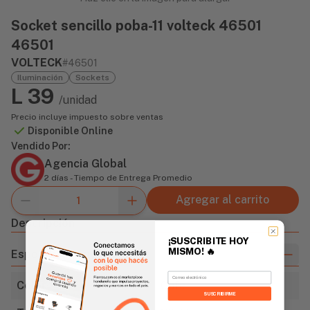
Socket sencillo poba-11 volteck 46501
46501
VOLTECK
#46501
Iluminación
Sockets
L 39
/unidad
Precio incluye impuesto sobre ventas
Disponible Online
Vendido Por:
Agencia Global
2 días - Tiempo de Entrega Promedio
Agregar al carrito
Descripción
¡SUSCRIBITE HOY
MISMO!
🔥
Especificaciones
Email
Color
Café
SUSCRIBIRME