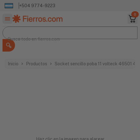
+504 9774-9223
0
Buscar productos
Busca todo en
Busca todo en
fierros.com
Inicio
Productos
Socket sencillo poba 11 volteck 46501 46
Haz clic en la imagen para alargar