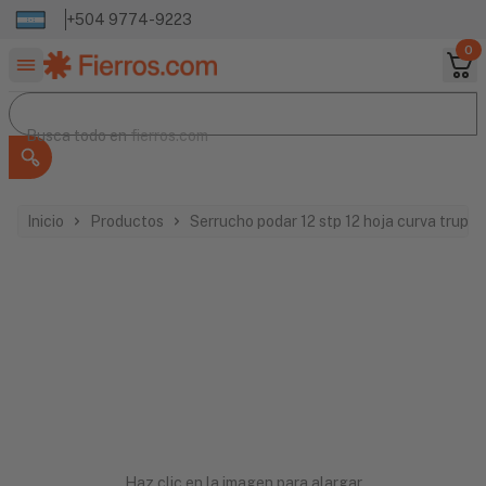
+504 9774-9223
0
Buscar productos
Busca todo en
Busca todo en
fierros.com
Inicio
Productos
Serrucho podar 12 stp 12 hoja curva truper
Haz clic en la imagen para alargar