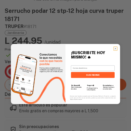
Serrucho podar 12 stp-12 hoja curva truper
18171
TRUPER
#18171
Jardinería
L 244.95
/unidad
Precio incluye impuesto sobre ventas
¡SUSCRIBITE HOY
Disponible Online
MISMO!
🔥
Vendido Por:
Email
Agencia Global
2 días - Tiempo de Entrega Promedio
SUSCRIBIRME
Agregar al carrito
Sin Spam 🚫
Novedades
📣
Seguro 🔒
Solo contenido
Serás el primero
Protegemos tu
de valor.
en enterarte.
información.
Descripción
Al enviar este formulario, aceptás nuestros Términos y Política de Privacidad, y consentís
recibir correos de Fierros con novedades, productos y eventos. Este consentimiento no es
obligatorio para comprar.
Este artículo es popular
Envío gratis en compras mayores a L 1,500
Sin preocupaciones