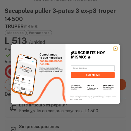
Sacapolea puller 3-patas 3 ex-p3 truper
14500
TRUPER
#14500
Mecánica
Extractores
L 513
/unidad
Precio incluye impuesto sobre ventas
¡SUSCRIBITE HOY
Disponible Online
MISMO!
🔥
Vendido Por:
Email
Agencia Global
2 días - Tiempo de Entrega Promedio
SUSCRIBIRME
Agregar al carrito
Sin Spam 🚫
Novedades
📣
Seguro 🔒
Solo contenido
Serás el primero
Protegemos tu
de valor.
en enterarte.
información.
Descripción
Al enviar este formulario, aceptás nuestros Términos y Política de Privacidad, y consentís
recibir correos de Fierros con novedades, productos y eventos. Este consentimiento no es
obligatorio para comprar.
Este artículo es popular
Envío gratis en compras mayores a L 1,500
Sin preocupaciones