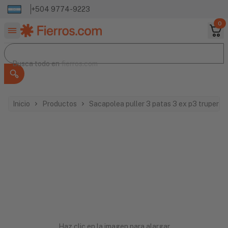
+504 9774-9223
0
Buscar productos
Busca todo en
Busca todo en
fierros.com
Inicio
Productos
Sacapolea puller 3 patas 3 ex p3 truper 
Haz clic en la imagen para alargar