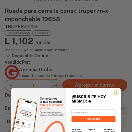
Rueda para carreta const truper rn-x
imponchable 19658
TRUPER
#19658
Construcción
Ruedas
L 1,102
/unidad
Precio incluye impuesto sobre ventas
Disponible Online
Vendido Por:
Agencia Global
2 días - Tiempo de Entrega Promedio
Agregar al carrito
Descripción
¡SUSCRIBITE HOY
MISMO!
🔥
Especificaciones
Email
SUSCRIBIRME
Diámetro de la llanta
16" (406mm)
Sin Spam 🚫
Novedades
📣
Seguro 🔒
Solo contenido
Serás el primero