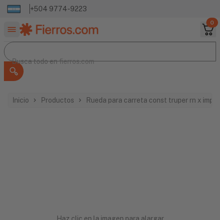
+504 9774-9223
0
Buscar productos
Busca todo en
Busca todo en
fierros.com
Inicio
Productos
Rueda para carreta const truper rn x imp
Haz clic en la imagen para alargar