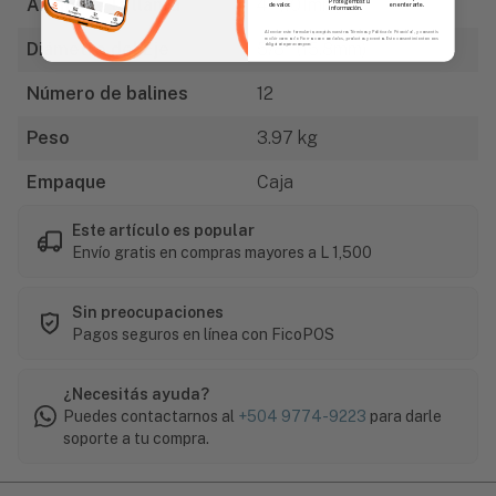
Ancho de la llanta
4" (101mm)
Protegemos tu
de valor.
en enterarte.
información.
Al enviar este formulario, aceptás nuestros Términos y Política de Privacidad, y consentís
recibir correos de Fierros con novedades, productos y eventos. Este consentimiento no es
Diámetro del Eje
5/8" (15.8mm)
obligatorio para comprar.
Número de balines
12
Peso
3.97 kg
Empaque
Caja
Este artículo es popular
Envío gratis en compras mayores a L 1,500
Sin preocupaciones
Pagos seguros en línea con FicoPOS
¿Necesitás ayuda?
Puedes contactarnos al
+504 9774-9223
para darle
soporte a tu compra.