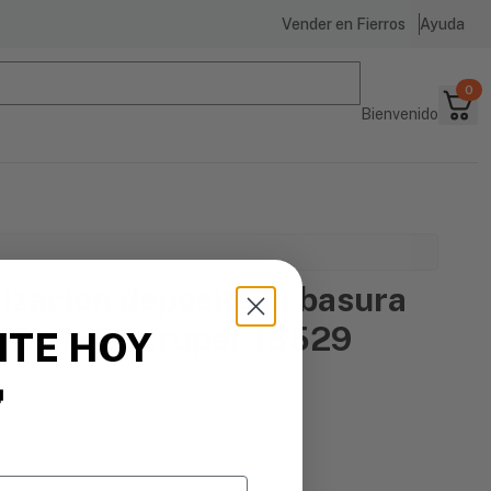
Vender en Fierros
Ayuda
0
Bienvenido
izacion deposite la basura
n-12 21x28 truper 18529
ITE HOY

s