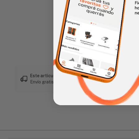
Haz clic en la imagen para alar
Este artículo es popular
Envío gratis en compras mayores a L 1,500