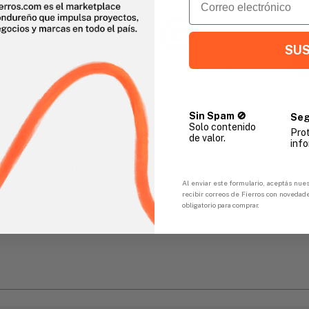
Vendido Por:
Agencia Global
2 días - Tiempo de Entrega 
SUS
Sin Spam 🚫
Seg
Solo contenido
Pro
de valor.
gar
info
Sin preocupaciones
Pagos seguros en línea con FicoPOS
Al enviar este formulario, aceptás nues
recibir correos de Fierros con novedad
obligatorio para comprar.