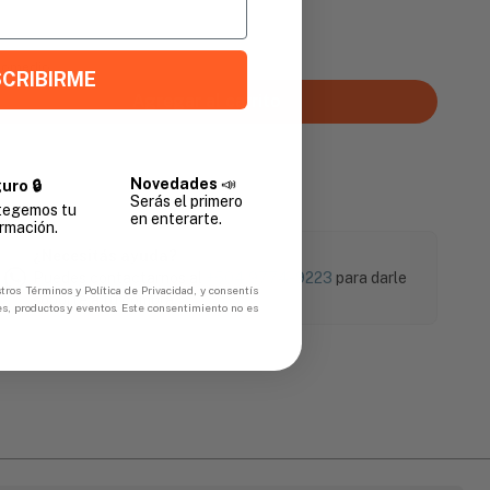
Promedio
CRIBIRME
Agregar al carrito
Novedades
📣
uro 🔒
Serás el primero
tegemos tu
en enterarte.
rmación.
¿Necesitás ayuda?
Puedes contactarnos al
+504 9774-9223
para darle
tros Términos y Política de Privacidad, y consentís
soporte a tu compra.
es, productos y eventos. Este consentimiento no es