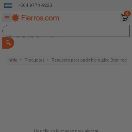
+504 9774-9223
0
Buscar productos
Busca todo en
Busca todo en
fierros.com
Inicio
Productos
Repuesto para patin hidraulico 3ton rodill
Haz clic en la imagen para alargar