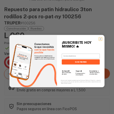
Repuesto para patin hidraulico 3ton
rodillos 2-pcs ro-pat-ny 100256
TRUPER
#100256
Construcción
Ruedas
L 960
/unidad
¡SUSCRIBITE HOY
Precio incluye impuesto sobre ventas
MISMO!
🔥
Disponible Online
Vendido Por:
Email
Agencia Global
SUSCRIBIRME
2 días - Tiempo de Entrega Promedio
Sin Spam 🚫
Novedades
📣
Seguro 🔒
Agregar al carrito
Solo contenido
Serás el primero
Protegemos tu
de valor.
en enterarte.
información.
Al enviar este formulario, aceptás nuestros Términos y Política de Privacidad, y consentís
recibir correos de Fierros con novedades, productos y eventos. Este consentimiento no es
obligatorio para comprar.
Este artículo es popular
Envío gratis en compras mayores a L 1,500
Sin preocupaciones
Pagos seguros en línea con FicoPOS