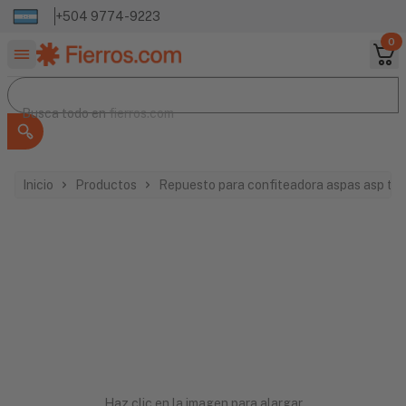
+504 9774-9223
0
Buscar productos
Busca todo en
Busca todo en
fierros.com
Inicio
Productos
Repuesto para confiteadora aspas asp tir
Haz clic en la imagen para alargar