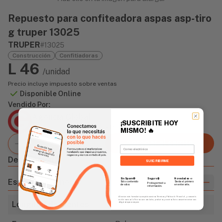
Repuesto para confiteadora aspas asp-tiro
g truper 13025
TRUPER
#13025
Construcción
Confitiadoras
L 46
/unidad
Precio incluye impuesto sobre ventas
Disponible Online
Vendido Por:
Agencia Global
¡SUSCRIBITE HOY
2 días - Tiempo de Entrega Promedio
MISMO!
🔥
Agregar al carrito
Email
Descripción
SUSCRIBIRME
Sin Spam 🚫
Novedades
📣
Seguro 🔒
Especificaciones
Solo contenido
Serás el primero
Protegemos tu
de valor.
en enterarte.
información.
Al enviar este formulario, aceptás nuestros Términos y Política de Privacidad, y consentís
recibir correos de Fierros con novedades, productos y eventos. Este consentimiento no es
Longitud de dientes
86 mm
obligatorio para comprar.