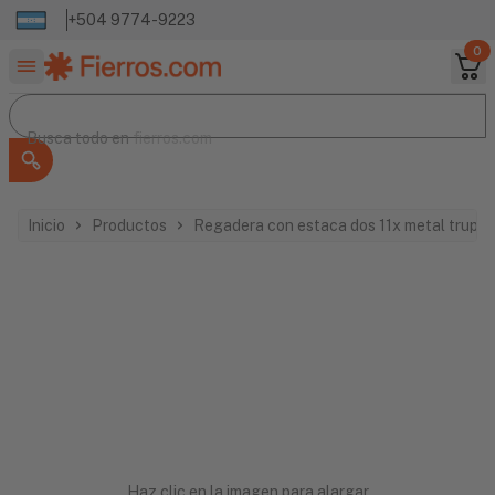
+504 9774-9223
0
Buscar productos
Busca todo en
Busca todo en
fierros.com
Inicio
Productos
Regadera con estaca dos 11x metal trupe
Haz clic en la imagen para alargar