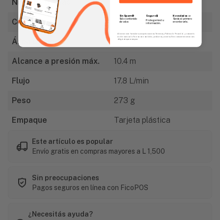
Número de vías
2
Sin Spam 🚫
Novedades
📣
Seguro 🔒
Solo contenido
Serás el primero
Conexión
1/2 - 14 NPT
Protegemos tu
de valor.
en enterarte.
información.
Al enviar este formulario, aceptás nuestros Términos y Política de Privacidad, y consentís
recibir correos de Fierros con novedades, productos y eventos. Este consentimiento no es
Área de riego
360°
obligatorio para comprar.
Alcance a presión máx.
10.4 m
Flujo
17.8 L/min
Peso
273 g
Empaque
Tarjeta plástica
Este artículo es popular
Envío gratis en compras mayores a L 1,500
Sin preocupaciones
Pagos seguros en línea con FicoPOS
¿Necesitás ayuda?