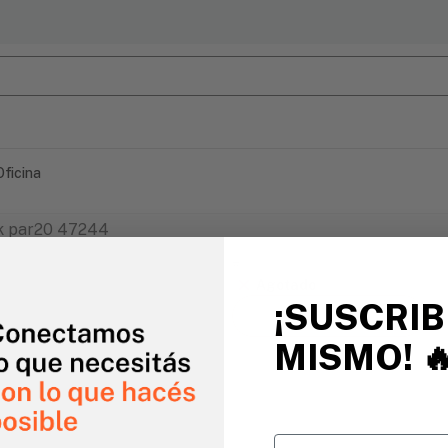
Oficina
ck par20 47244
#
Agotado
¡SUSCRIB
MISMO!

Email