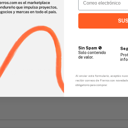
SUS
Sin Spam 🚫
Seg
Solo contenido
Pro
de valor.
gar
info
Sin preocupaciones
Pagos seguros en línea con FicoPOS
Al enviar este formulario, aceptás nues
recibir correos de Fierros con novedad
obligatorio para comprar.