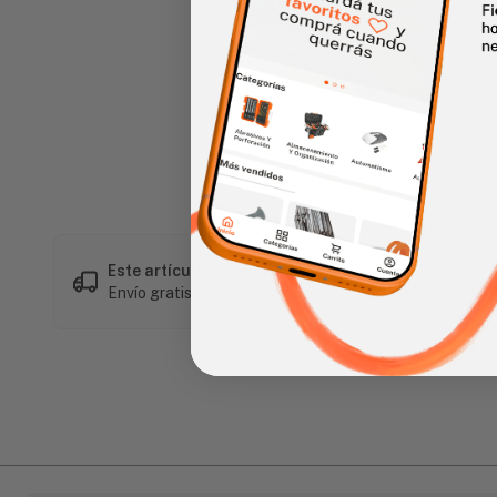
Haz clic en la imagen para alar
Este artículo es popular
Envío gratis en compras mayores a L 1,500