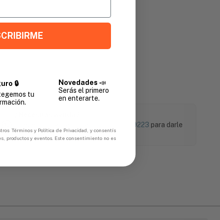
CRIBIRME
Novedades
📣
uro 🔒
Serás el primero
tegemos tu
en enterarte.
rmación.
¿Necesitás ayuda?
Puedes contactarnos al
+504 9774-9223
para darle
tros Términos y Política de Privacidad, y consentís
soporte a tu compra.
es, productos y eventos. Este consentimiento no es