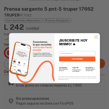
Prensa sargento 5 pnt-5 truper 17662
TRUPER
#17662
Herramientas Manuales
Prensa Sargento
L 242
/unidad
Precio incluye impuesto sobre ventas
Disponible Online
¡SUSCRIBITE HOY
MISMO!
🔥
Vendido Por:
Agencia Global
Email
2 días - Tiempo de Entrega Promedio
SUSCRIBIRME
Agregar al carrito
Sin Spam 🚫
Novedades
📣
Seguro 🔒
Solo contenido
Serás el primero
Protegemos tu
Descripción
de valor.
en enterarte.
información.
Al enviar este formulario, aceptás nuestros Términos y Política de Privacidad, y consentís
recibir correos de Fierros con novedades, productos y eventos. Este consentimiento no es
Este artículo es popular
obligatorio para comprar.
Envío gratis en compras mayores a L 1,500
Sin preocupaciones
Pagos seguros en línea con FicoPOS