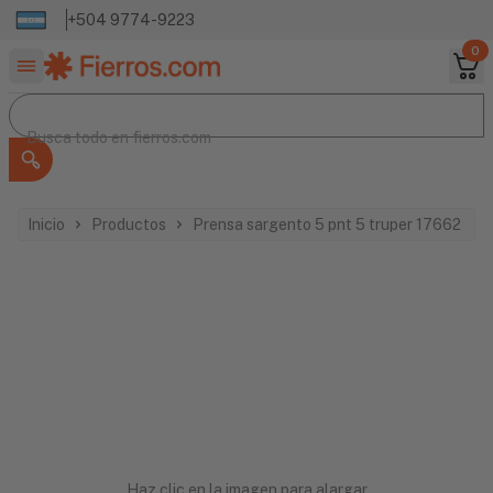
+504 9774-9223
0
Buscar productos
Busca todo en
Busca todo en
fierros.com
Inicio
Productos
Prensa sargento 5 pnt 5 truper 17662
Haz clic en la imagen para alargar