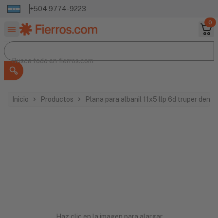
+504 9774-9223
0
Buscar productos
Busca todo en
Busca todo en
fierros.com
Inicio
Productos
Plana para albanil 11x5 llp 6d truper dent 
Haz clic en la imagen para alargar