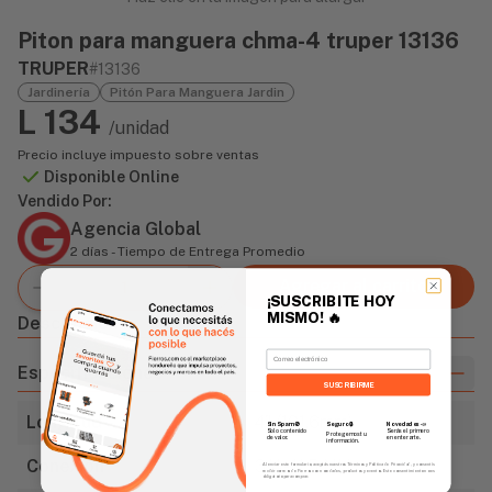
Piton para manguera chma-4 truper 13136
TRUPER
#13136
Jardinería
Pitón Para Manguera Jardin
L 134
/unidad
Precio incluye impuesto sobre ventas
Disponible Online
Vendido Por:
Agencia Global
2 días - Tiempo de Entrega Promedio
Agregar al carrito
¡SUSCRIBITE HOY
MISMO!
🔥
Descripción
Email
Especificaciones
SUSCRIBIRME
Longitud
4" (101.6mm)
Sin Spam 🚫
Novedades
📣
Seguro 🔒
Solo contenido
Serás el primero
Protegemos tu
de valor.
en enterarte.
información.
Conexión
3/4 - 11.5 NH
Al enviar este formulario, aceptás nuestros Términos y Política de Privacidad, y consentís
recibir correos de Fierros con novedades, productos y eventos. Este consentimiento no es
obligatorio para comprar.