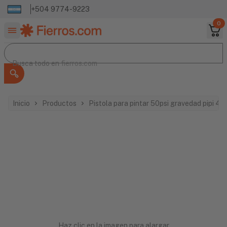
+504 9774-9223
0
Buscar productos
Busca todo en
Busca todo en
fierros.com
Inicio
Productos
Pistola para pintar 50psi gravedad pipi 41
Haz clic en la imagen para alargar