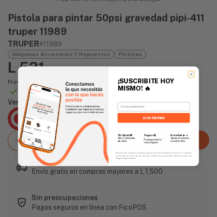
Pistola para pintar 50psi gravedad pipi-411
truper 11989
TRUPER
#11989
Máquinas Accesorios Y Repuestos
Pistolas
L 531
/unidad
¡SUSCRIBITE HOY
Precio incluye impuesto sobre ventas
MISMO!
🔥
Disponible Online
Vendido Por:
Email
Agencia Global
SUSCRIBIRME
2 días - Tiempo de Entrega Promedio
Sin Spam 🚫
Novedades
📣
Seguro 🔒
Agregar al carrito
Solo contenido
Serás el primero
Protegemos tu
de valor.
en enterarte.
información.
Al enviar este formulario, aceptás nuestros Términos y Política de Privacidad, y consentís
recibir correos de Fierros con novedades, productos y eventos. Este consentimiento no es
obligatorio para comprar.
Este artículo es popular
Envío gratis en compras mayores a L 1,500
Sin preocupaciones
Pagos seguros en línea con FicoPOS