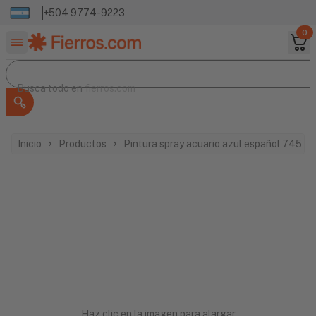
+504 9774-9223
0
Buscar productos
Busca todo en
Busca todo en
fierros.com
Inicio
Productos
Pintura spray acuario azul español 745
Haz clic en la imagen para alargar