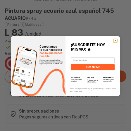
Pintura spray acuario azul español 745
ACUARIO
#745
Pintura
Multiusos
L 83
/unidad
Precio incluye impuesto sobre ventas
¡SUSCRIBITE HOY
Disponible Online
MISMO!
🔥
Vendido Por:
Email
Agencia Global
2 días - Tiempo de Entrega Promedio
SUSCRIBIRME
Agregar al carrito
Sin Spam 🚫
Novedades
📣
Seguro 🔒
Solo contenido
Serás el primero
Protegemos tu
de valor.
en enterarte.
información.
Este artículo es popular
Al enviar este formulario, aceptás nuestros Términos y Política de Privacidad, y consentís
recibir correos de Fierros con novedades, productos y eventos. Este consentimiento no es
obligatorio para comprar.
Envío gratis en compras mayores a L 1,500
Sin preocupaciones
Pagos seguros en línea con FicoPOS