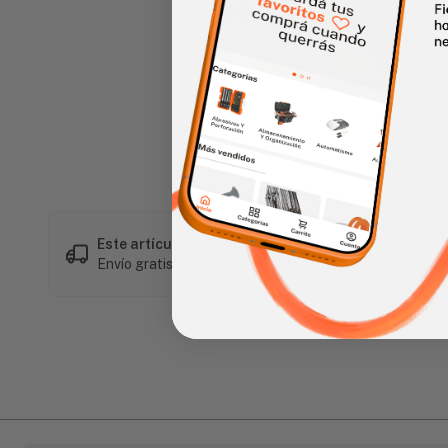
Haz clic en la imagen para alar
Este artículo es popular
Envío gratis en compras mayores a L 1,500