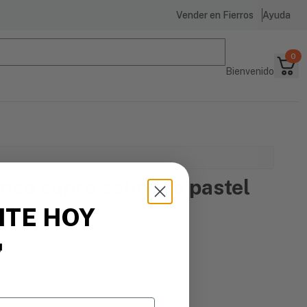
Vender en Fierros
Ayuda
0
Bienvenido
anco supra satinado pastel
-2
ITE HOY

s