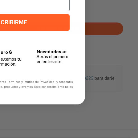
Promedio
CRIBIRME
Agregar al carrito
Novedades
📣
uro 🔒
Serás el primero
tegemos tu
en enterarte.
rmación.
¿Necesitás ayuda?
Puedes contactarnos al
+504 9774-9223
para darle
tros Términos y Política de Privacidad, y consentís
soporte a tu compra.
es, productos y eventos. Este consentimiento no es