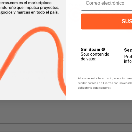
Vendido Por:
Agencia Global
2 días - Tiempo de Entrega 
SUS
Sin Spam 🚫
Seg
Solo contenido
Pro
de valor.
gar
info
Sin preocupaciones
Pagos seguros en línea con FicoPOS
Al enviar este formulario, aceptás nues
recibir correos de Fierros con novedad
obligatorio para comprar.