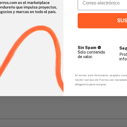
Precio incluye impuesto sobre venta
Disponible Online
Vendido Por:
SUS
Agencia Global
2 días - Tiempo de Entrega 
Sin Spam 🚫
Seg
Solo contenido
Pro
de valor.
gar
info
Sin preocupaciones
Pagos seguros en línea con FicoPOS
Al enviar este formulario, aceptás nues
recibir correos de Fierros con novedad
obligatorio para comprar.