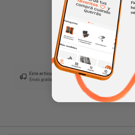
Haz clic en la imagen para alar
Este artículo es popular
Envío gratis en compras mayores a L 1,500