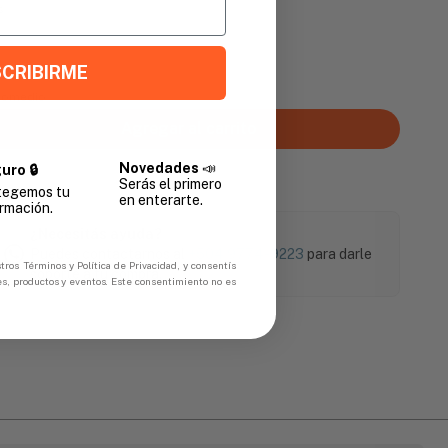
s
CRIBIRME
Promedio
Agregar al carrito
Novedades
📣
uro 🔒
Serás el primero
tegemos tu
en enterarte.
rmación.
¿Necesitás ayuda?
Puedes contactarnos al
+504 9774-9223
para darle
tros Términos y Política de Privacidad, y consentís
soporte a tu compra.
es, productos y eventos. Este consentimiento no es