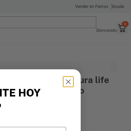
Vender en Fierros
Ayuda
0
Bienvenido
abilizante lanco dura life
ate gl para concreto
ITE HOY

te