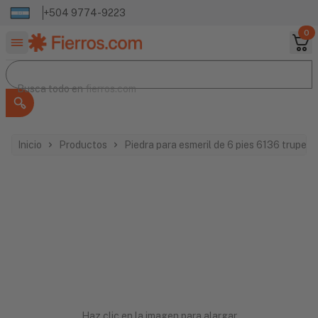
+504 9774-9223
0
Buscar productos
Busca todo en
Busca todo en
fierros.com
Inicio
Productos
Piedra para esmeril de 6 pies 6136 truper 
Haz clic en la imagen para alargar