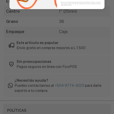
Espesor
1" (25mm)
Al enviar este formulario, aceptás nuestros Términos y Política de Privacidad, y consentís
recibir correos de Fierros con novedades, productos y eventos. Este consentimiento no es
obligatorio para comprar.
Centro
1" (25mm)
Grano
36
Empaque
Caja
Este artículo es popular
Envío gratis en compras mayores a L 1,500
Sin preocupaciones
Pagos seguros en línea con FicoPOS
¿Necesitás ayuda?
Puedes contactarnos al
+504 9774-9223
para darle
soporte a tu compra.
POLÍTICAS