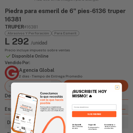
Piedra para esmeril de 6" pies-6136 truper
16381
TRUPER
#16381
Abrasivos Y Perforación
Para Esmeril
L 292
/unidad
Precio incluye impuesto sobre ventas
Disponible Online
Vendido Por:
Agencia Global
2 días - Tiempo de Entrega Promedio
Agregar al carrito
¡SUSCRIBITE HOY
Descripción
MISMO!
🔥
Email
Especificaciones
SUSCRIBIRME
Diámetro
6" (152mm)
Sin Spam 🚫
Novedades
📣
Seguro 🔒
Solo contenido
Serás el primero
Protegemos tu
de valor.
en enterarte.
información.