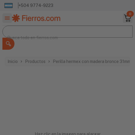
+504 9774-9223
0
Buscar productos
Busca todo en
Busca todo en
fierros.com
Inicio
Productos
Perilla hermex con madera bronce 31mm 
Haz clic en la imagen para alargar