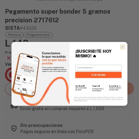
Pegamento super bonder 5 gramos
precision 2717612
SISTA
#43626
Pintura
Pegamentos
L 148
/unidad
¡SUSCRIBITE HOY
Precio incluye impuesto sobre ventas
MISMO!
🔥
Agotado
Vendido Por:
Email
Agencia Global
SUSCRIBIRME
2 días - Tiempo de Entrega Promedio
Sin Spam 🚫
Novedades
📣
Seguro 🔒
Agregar al carrito
Solo contenido
Serás el primero
Protegemos tu
de valor.
en enterarte.
información.
Al enviar este formulario, aceptás nuestros Términos y Política de Privacidad, y consentís
recibir correos de Fierros con novedades, productos y eventos. Este consentimiento no es
Este artículo es popular
obligatorio para comprar.
Envío gratis en compras mayores a L 1,500
Sin preocupaciones
Pagos seguros en línea con FicoPOS