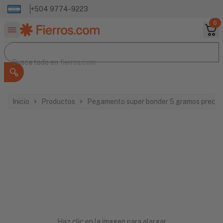
+504 9774-9223
0
Buscar productos
Busca todo en
Busca todo en
fierros.com
Inicio
Productos
Pegamento super bonder 5 gramos precis
Haz clic en la imagen para alargar