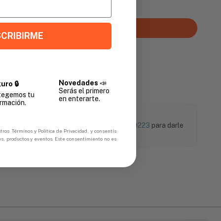
Promedio
Agregar al carrito
CRIBIRME
Novedades
📣
uro 🔒
Serás el primero
tegemos tu
en enterarte.
rmación.
¿Necesitás ayuda?
Puedes contactarnos al
+504 9774-9223
para darle
tros Términos y Política de Privacidad, y consentís
soporte a tu compra.
es, productos y eventos. Este consentimiento no es