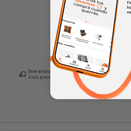
Haz clic en la imagen para alar
Este artículo es popular
Envío gratis en compras mayores a L 1,500