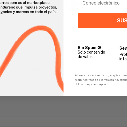
Agencia Global
2 días - Tiempo de Entrega 
SUS
Sin Spam 🚫
Seg
Solo contenido
Pro
de valor.
gar
info
Sin preocupaciones
Pagos seguros en línea con FicoPOS
Al enviar este formulario, aceptás nues
recibir correos de Fierros con novedad
obligatorio para comprar.