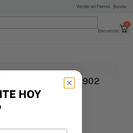
Vender en Fierros
Ayuda
0
Bienvenido
 presto 1/8 473ml 0902
ITE HOY

s