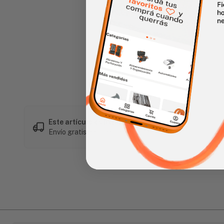
Haz clic en la imagen para alar
Este artículo es popular
Envío gratis en compras mayores a L 1,500