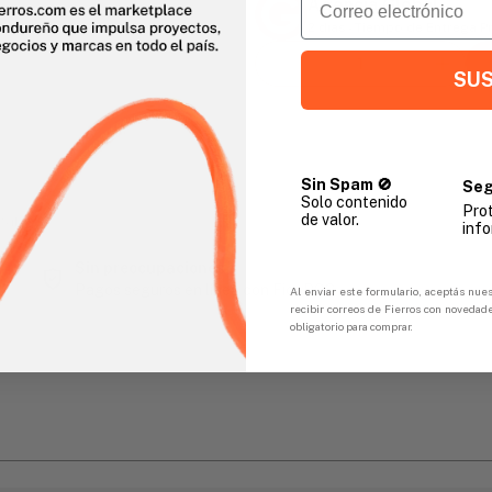
Agencia Global
2 días - Tiempo de Entrega 
SUS
Sin Spam 🚫
Seg
Solo contenido
Pro
de valor.
gar
info
Sin preocupaciones
Pagos seguros en línea con FicoPOS
Al enviar este formulario, aceptás nues
recibir correos de Fierros con novedad
obligatorio para comprar.