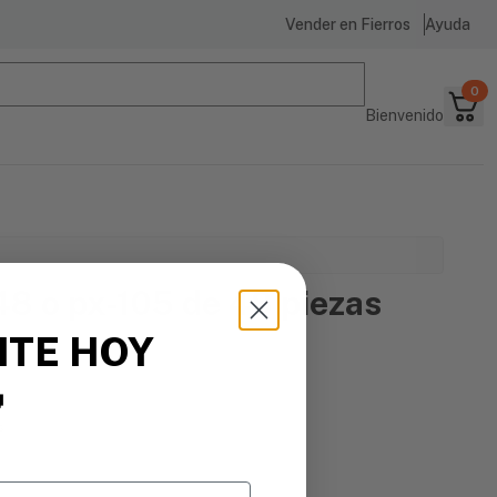
Vender en Fierros
Ayuda
0
Bienvenido
8 o px-105 de 48 piezas
ITE HOY
os

s