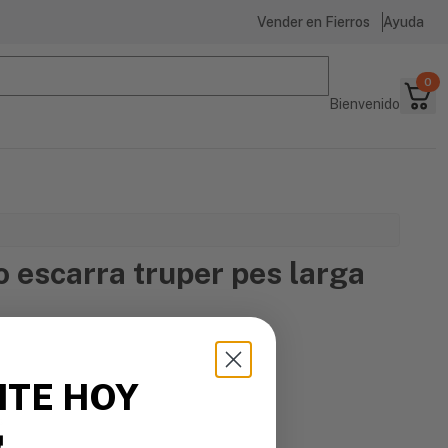
Vender en Fierros
Ayuda
0
Bienvenido
 escarra truper pes larga
ITE HOY
s
