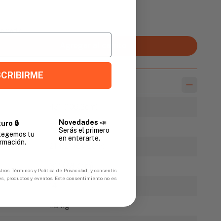
Promedio
Agregar al carrito
CRIBIRME
43" (109.2cm)
Novedades
📣
uro 🔒
7" (17.7cm)
Serás el primero
tegemos tu
en enterarte.
rmación.
21 1/2" (54.6cm)
31" (78.7cm)
tros Términos y Política de Privacidad, y consentís
es, productos y eventos. Este consentimiento no es
14
1.9 kg