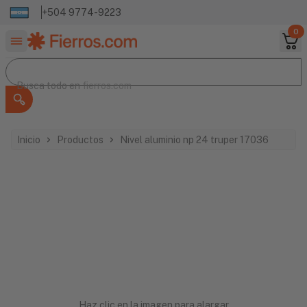
+504 9774-9223
0
Buscar productos
Busca todo en
Busca todo en
fierros.com
Inicio
Productos
Nivel aluminio np 24 truper 17036
Haz clic en la imagen para alargar