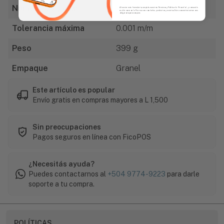
Número de gotas
3
Al enviar este formulario, aceptás nuestros Términos y Política de Privacidad, y consentís
recibir correos de Fierros con novedades, productos y eventos. Este consentimiento no es
obligatorio para comprar.
Tolerancia máxima
0.001 m/m
Peso
399 g
Empaque
Granel
Este artículo es popular
Envío gratis en compras mayores a L 1,500
Sin preocupaciones
Pagos seguros en línea con FicoPOS
¿Necesitás ayuda?
Puedes contactarnos al
+504 9774-9223
para darle
soporte a tu compra.
POLÍTICAS