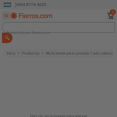
+504 9774-9223
0
Buscar productos
Busca todo en
Busca todo en
fierros.com
Inicio
Productos
Mufa metal para contador 1 solo cabeza
Haz clic en la imagen para alargar