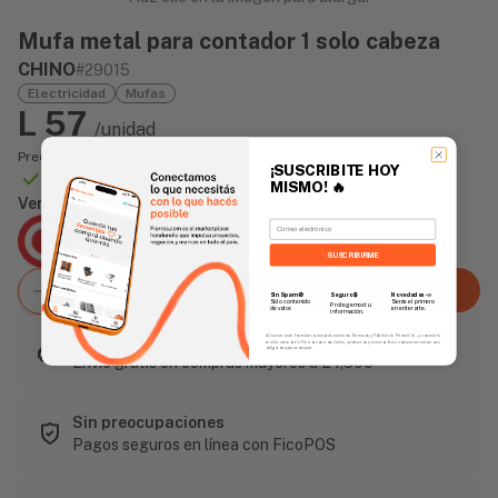
Mufa metal para contador 1 solo cabeza
CHINO
#29015
Electricidad
Mufas
L 57
/unidad
Precio incluye impuesto sobre ventas
¡SUSCRIBITE HOY
Disponible Online
MISMO!
🔥
Vendido Por:
Email
Agencia Global
2 días - Tiempo de Entrega Promedio
SUSCRIBIRME
Agregar al carrito
Sin Spam 🚫
Novedades
📣
Seguro 🔒
Solo contenido
Serás el primero
Protegemos tu
de valor.
en enterarte.
información.
Este artículo es popular
Al enviar este formulario, aceptás nuestros Términos y Política de Privacidad, y consentís
recibir correos de Fierros con novedades, productos y eventos. Este consentimiento no es
obligatorio para comprar.
Envío gratis en compras mayores a L 1,500
Sin preocupaciones
Pagos seguros en línea con FicoPOS