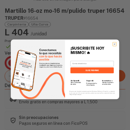
Martillo 16-oz mo-16 m/pulido truper 16654
TRUPER
#16654
Carpintería
Uña Curva
L 404
/unidad
Precio incluye impuesto sobre ventas
Disponible Online
¡SUSCRIBITE HOY
MISMO!
🔥
Vendido Por:
Agencia Global
Email
2 días - Tiempo de Entrega Promedio
SUSCRIBIRME
Agregar al carrito
Sin Spam 🚫
Novedades
📣
Seguro 🔒
Solo contenido
Serás el primero
Protegemos tu
Descripción
de valor.
en enterarte.
información.
Al enviar este formulario, aceptás nuestros Términos y Política de Privacidad, y consentís
recibir correos de Fierros con novedades, productos y eventos. Este consentimiento no es
Este artículo es popular
obligatorio para comprar.
Envío gratis en compras mayores a L 1,500
Sin preocupaciones
Pagos seguros en línea con FicoPOS