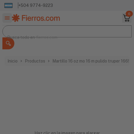
+504 9774-9223
0
Buscar productos
Busca todo en
Busca todo en
fierros.com
Inicio
Productos
Martillo 16 oz mo 16 m pulido truper 16654
Haz clic en la imagen para alargar