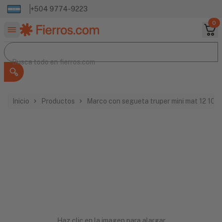
+504 9774-9223
0
Buscar productos
Busca todo en
Busca todo en
fierros.com
Inicio
Productos
Marco con segueta truper mini mat 12 102
Haz clic en la imagen para alargar