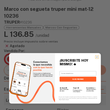
Marco con segueta truper mini mat-12
10236
TRUPER
#10236
Herramientas Manuales
Marcos Con Seguetas
L 136.85
/unidad
Precio incluye impuesto sobre ventas
Agotado
Vendido Por:
Agencia Global
¡SUSCRIBITE HOY
2 días - Tiempo de Entrega Promedio
MISMO!
🔥
Agregar al carrito
Email
Descripción
SUSCRIBIRME
Especificaciones
Sin Spam 🚫
Novedades
📣
Seguro 🔒
Solo contenido
Serás el primero
Protegemos tu
de valor.
en enterarte.
información.
Al enviar este formulario, aceptás nuestros Términos y Política de Privacidad, y consentís
recibir correos de Fierros con novedades, productos y eventos. Este consentimiento no es
Longitud de la segueta
12" ( 305 mm)
obligatorio para comprar.