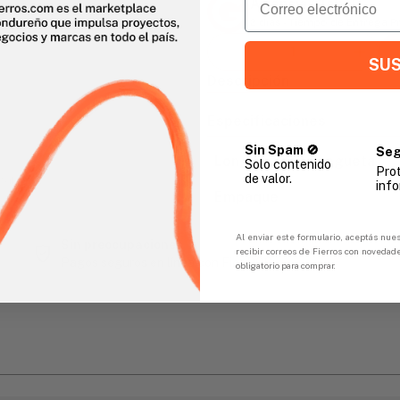
Agencia Global
2 días - Tiempo de Entrega 
SUS
Descripción
Especificaciones
Sin Spam 🚫
Seg
Longitud de la segueta
Solo contenido
Pro
de valor.
gar
info
Empaque
Al enviar este formulario, aceptás nues
Sin preocupaciones
recibir correos de Fierros con novedad
Pagos seguros en línea con FicoPOS
obligatorio para comprar.