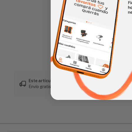
Haz clic en la imagen para alar
Este artículo es popular
Envío gratis en compras mayores a L 1,500