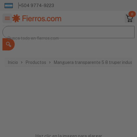
+504 9774-9223
0
Buscar productos
Busca todo en
Busca todo en
fierros.com
Inicio
Productos
Manguera transparente 5 8 truper industr
Haz clic en la imagen para alargar