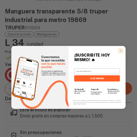
Manguera transparente 5/8 truper
industrial para metro 19869
TRUPER
#19869
Construcción
Mangueras
L 34
/unidad
Precio incluye impuesto sobre ventas
¡SUSCRIBITE HOY
Disponible Online
MISMO!
🔥
Vendido Por:
Email
Agencia Global
2 días - Tiempo de Entrega Promedio
SUSCRIBIRME
Agregar al carrito
Sin Spam 🚫
Novedades
📣
Seguro 🔒
Solo contenido
Serás el primero
Protegemos tu
de valor.
en enterarte.
información.
Descripción
Al enviar este formulario, aceptás nuestros Términos y Política de Privacidad, y consentís
recibir correos de Fierros con novedades, productos y eventos. Este consentimiento no es
obligatorio para comprar.
Este artículo es popular
Envío gratis en compras mayores a L 1,500
Sin preocupaciones