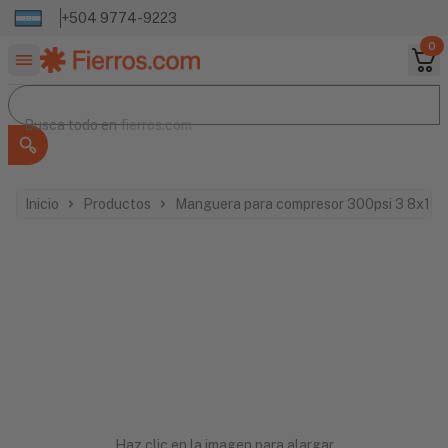
+504 9774-9223
0
Buscar productos
Busca todo en
Busca todo en
fierros.com
Inicio
Productos
Manguera para compresor 300psi 3 8x10m
Haz clic en la imagen para alargar