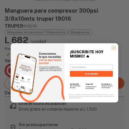
Manguera para compresor 300psi
3/8x10mts truper 19016
TRUPER
#19016
Máquinas Accesorios Y Repuestos
Mangueras
L 682
/unidad
Precio incluye impuesto sobre ventas
¡SUSCRIBITE HOY
Disponible Online
MISMO!
🔥
Vendido Por:
Email
Agencia Global
2 días - Tiempo de Entrega Promedio
SUSCRIBIRME
Agregar al carrito
Sin Spam 🚫
Novedades
📣
Seguro 🔒
Solo contenido
Serás el primero
Protegemos tu
de valor.
en enterarte.
información.
Descripción
Al enviar este formulario, aceptás nuestros Términos y Política de Privacidad, y consentís
recibir correos de Fierros con novedades, productos y eventos. Este consentimiento no es
obligatorio para comprar.
Este artículo es popular
Envío gratis en compras mayores a L 1,500
Sin preocupaciones