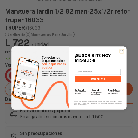
Manguera jardin 1/2 82 man-25x1/2r refor
truper 16033
TRUPER
#16033
Jardinería
Mangueras Para Jardin
L 722
/unidad
Precio incluye impuesto sobre ventas
¡SUSCRIBITE HOY
Disponible Online
MISMO!
🔥
Vendido Por:
Email
Agencia Global
2 días - Tiempo de Entrega Promedio
SUSCRIBIRME
Agregar al carrito
Sin Spam 🚫
Novedades
📣
Seguro 🔒
Solo contenido
Serás el primero
Protegemos tu
de valor.
en enterarte.
información.
Descripción
Al enviar este formulario, aceptás nuestros Términos y Política de Privacidad, y consentís
recibir correos de Fierros con novedades, productos y eventos. Este consentimiento no es
obligatorio para comprar.
Este artículo es popular
Envío gratis en compras mayores a L 1,500
Sin preocupaciones