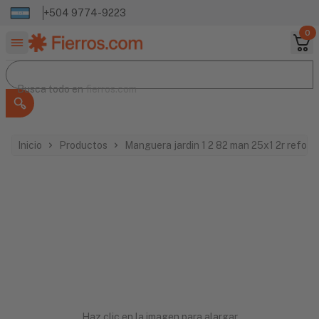
+504 9774-9223
0
Buscar productos
Busca todo en
Busca todo en
fierros.com
Inicio
Productos
Manguera jardin 1 2 82 man 25x1 2r refor 
Haz clic en la imagen para alargar